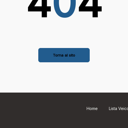
4
0
4
Torna al sito
Home
Lista Veico