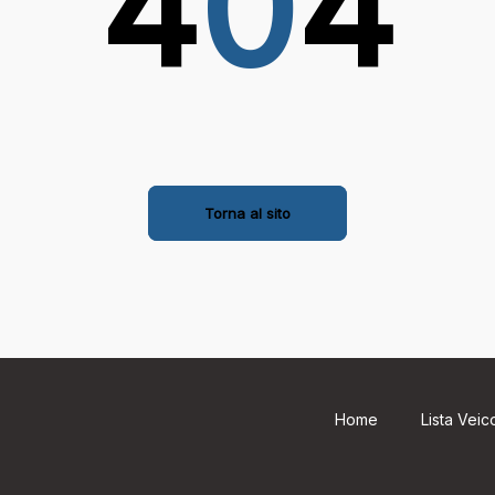
4
0
4
Torna al sito
Home
Lista Veico