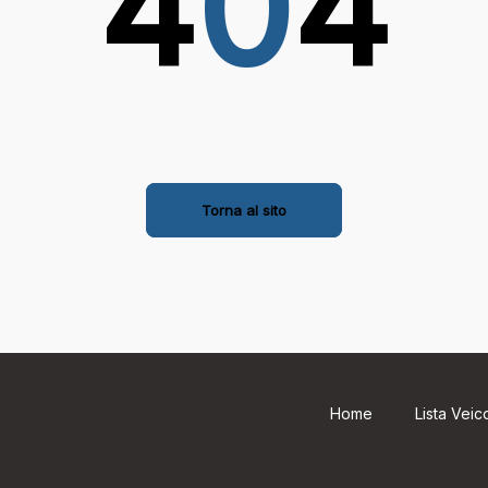
4
0
4
Torna al sito
Home
Lista Veico