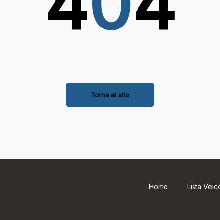
4
0
4
Torna al sito
Home
Lista Veico